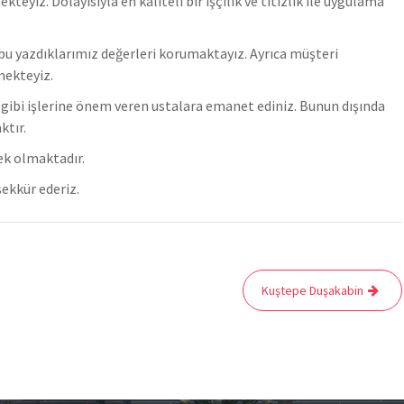
z. Dolayısıyla en kaliteli bir işçilik ve titizlik ile uygulama
u yazdıklarımız değerleri korumaktayız. Ayrıca müşteri
mekteyiz.
er gibi işlerine önem veren ustalara emanet ediniz. Bunun dışında
ktır.
ek olmaktadır.
ekkür ederiz.
Kuştepe Duşakabin