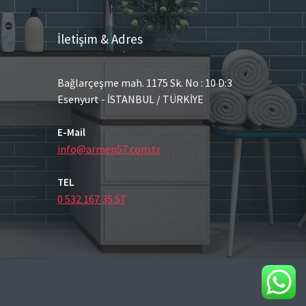
İletişim & Adres
Bağlarçeşme mah. 1175 Sk. No : 10 D:3
Esenyurt - İSTANBUL / TÜRKİYE
E-Mail
info@armen57.com.tr
TEL
0 532 167 35 57