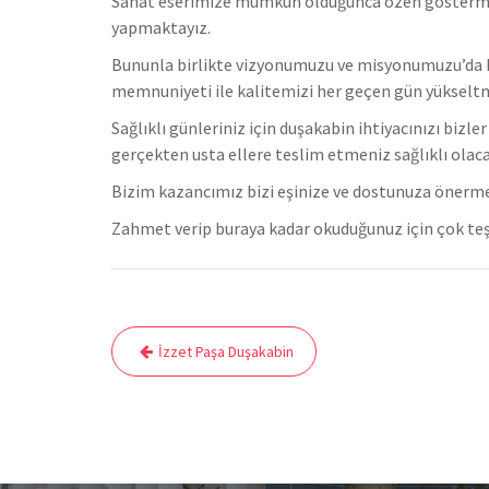
Sanat eserimize mümkün olduğunca özen göstermekteyi
yapmaktayız.
Bununla birlikte vizyonumuzu ve misyonumuzu’da b
memnuniyeti ile kalitemizi her geçen gün yükselt
Sağlıklı günleriniz için duşakabin ihtiyacınızı bizl
gerçekten usta ellere teslim etmeniz sağlıklı olaca
Bizim kazancımız bizi eşinize ve dostunuza önerm
Zahmet verip buraya kadar okuduğunuz için çok teş
Yazı
İzzet Paşa Duşakabin
gezinmesi