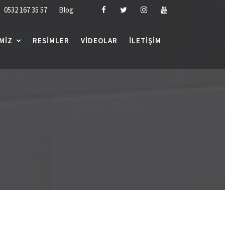
0532 167 35 57
Blog
MIZ
RESIMLER
VIDEOLAR
İLETIŞIM