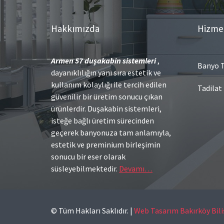
Hakkımızda
Hizme
Armen 57
duşakabin sistemleri
,
Banyo T
dayanıklılığın yanı sıra estetik ve
kullanım kolaylığı ile tercih edilen
Tadilat
güvenilir bir üretim sonucu çıkan
ürünlerdir. Duşakabin sistemleri,
isteğe bağlı üretim sürecinden
geçerek banyonuza tam anlamıyla,
estetik ve preminium birleşimin
sonucu bir eser olarak
süsleyebilmektedir.
Devamı…
© Tüm Hakları Saklıdır.
|
Web Tasarım Bakırköy Bil