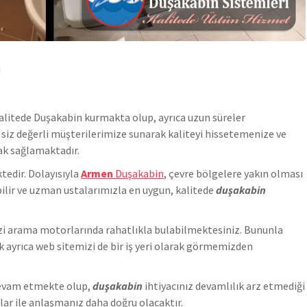
n
alitede
Duşakabin
kurmakta olup, ayrıca uzun süreler
i siz değerli müşterilerimize sunarak kaliteyi hissetemenize ve
ak sağlamaktadır.
edir. Dolayısıyla
Armen
Duşakabin
, çevre bölgelere yakın olması
ilir ve uzman ustalarımızla en uygun, kalitede
duşakabin
bizi arama motorlarında rahatlıkla bulabilmektesiniz. Bununla
 ayrıca web sitemizi de bir iş yeri olarak görmemizden
 devam etmekte olup,
duşakabin
ihtiyacınız devamlılık arz etmediği
malar ile anlaşmanız daha doğru olacaktır.