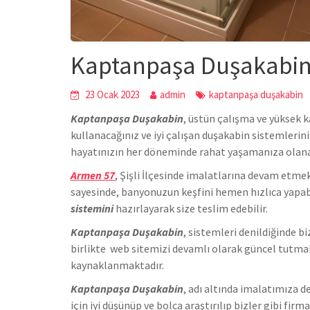
Kaptanpaşa Duşakabi
23 Ocak 2023
admin
kaptanpaşa duşakabin
Kaptanpaşa Duşakabin
,
üstün çalışma ve yüksek k
kullanacağınız ve iyi çalışan duşakabin sistemlerin
hayatınızın her döneminde rahat yaşamanıza olan
Armen 57
, Şişli İlçesinde
imalatlarına devam etmekt
sayesinde, banyonuzun keşfini hemen hızlıca yapab
sistemini
hazırlayarak size teslim edebilir.
Kaptanpaşa Duşakabin
, sistemleri denildiğinde 
birlikte we
b sitemizi devamlı olarak güncel tutmak
kaynaklanmaktadır.
Kaptanpaşa Duşakabin
, adı altında imalatımıza
için iyi düşünüp ve bolca araştırılıp bizler gibi fir