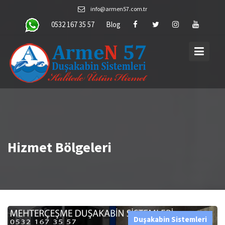
Skip
info@armen57.com.tr
to
0532 167 35 57
Blog
content
Hizmet Bölgeleri
Duşakabin Sistemleri