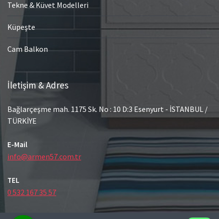
Tekne & Küvet Modelleri
Küpeşte
Cam Balkon
İletişim & Adres
Bağlarçeşme mah. 1175 Sk. No : 10 D:3 Esenyurt - İSTANBUL /
TÜRKİYE
E-Mail
info@armen57.com.tr
TEL
0 532 167 35 57