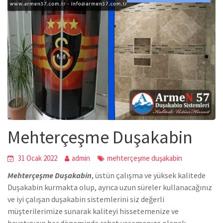
Mehterçeşme Duşakabin
31 Ocak 2022
admin
mehterçeşme duşakabin
Mehterçeşme Duşakabin
,
üstün çalışma ve yüksek kalitede
Duşakabin
kurmakta olup, ayrıca uzun süreler kullanacağınız
ve iyi çalışan duşakabin sistemlerini siz değerli
müşterilerimize sunarak kaliteyi hissetemenize ve
hayatınızın her döneminde rahat yaşamanıza olanak