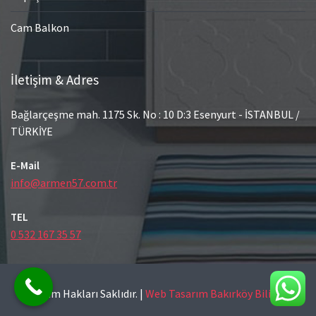
Cam Balkon
İletişim & Adres
Bağlarçeşme mah. 1175 Sk. No : 10 D:3 Esenyurt - İSTANBUL /
TÜRKİYE
E-Mail
info@armen57.com.tr
TEL
0 532 167 35 57
© Tüm Hakları Saklıdır.
|
Web Tasarım Bakırköy Bilişim