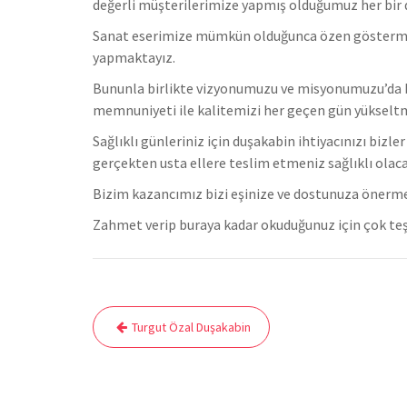
değerli müşterilerimize yapmış olduğumuz her bir du
Sanat eserimize mümkün olduğunca özen göstermekteyi
yapmaktayız.
Bununla birlikte vizyonumuzu ve misyonumuzu’da b
memnuniyeti ile kalitemizi her geçen gün yükselt
Sağlıklı günleriniz için duşakabin ihtiyacınızı bizl
gerçekten usta ellere teslim etmeniz sağlıklı olaca
Bizim kazancımız bizi eşinize ve dostunuza önerm
Zahmet verip buraya kadar okuduğunuz için çok teş
Yazı
Turgut Özal Duşakabin
gezinmesi