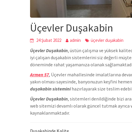
Üçevler Duşakabin
24 Şubat 2022
admin
üçevler duşakabin
Üçevler Duşakabin
,
üstün çalışma ve yüksek kalite
iyi çalışan duşakabin sistemlerini siz değerli müşt
döneminde rahat yaşamanıza olanak sağlamaktadı
Armen 57
, Üçevler mahallesinde
imalatlarına deva
yakın olması sayesinde, banyonuzun keşfini hemen h
duşakabin sistemini
hazırlayarak size teslim edebil
Üçevler Duşakabin
, sistemleri denildiğinde bizi a
we
b sitemizi devamlı olarak güncel tutmak ayrıca 
kaynaklanmaktadır.
Duşakabinde Kalite