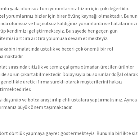
mlu yada olumsuz tüm yorumlarınız bizim için çok değerlidir.
el yorumlarınız bizler için birer övünç kaynağı olmaktadır. Bunun
ında olumsuz ve hoşnutsuz kaldığınız yorumlarda ise hatalarımızı
üp kendimizi geliştirmekteyiz.
Bu sayede her geçen gün
itemizi arttıra arttıra yolumuza devam etmekteyiz.
akabin imalatında ustalık ve beceri çok önemli bir rol
namaktadır.
lat sırasında titizlik ve temiz çalışma olmadan üretilen ürünler
ride sorun çıkartabilmektedir. Dolayısıyla bu sorunlar doğal olarak
genellikle üretici firma sürekli olarak müşterilerini haksız
tirmektedirler.
i düşünüp ve bolca araştırılıp ehli ustalara yaptırmalısınız. Ayrıca
tırmanız büyük önem taşımaktadır.
i dört dörtlük yapmaya gayret göstermekteyiz. Bununla birlikte s
iz