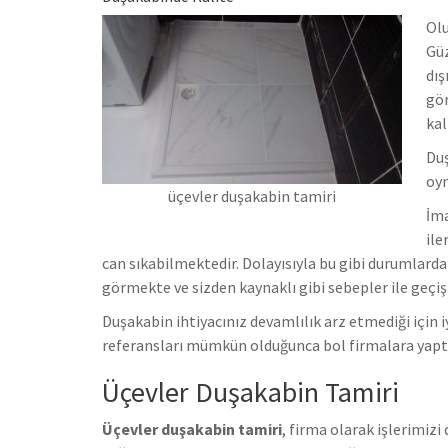
Olu
Güz
dış
gör
kal
Duş
oy
üçevler duşakabin tamiri
İma
ile
can sıkabilmektedir.
Dolayısıyla bu gibi durumlarda 
görmekte ve sizden kaynaklı gibi sebepler ile geçiş
Duşakabin ihtiyacınız devamlılık arz etmediği için iy
referansları mümkün olduğunca bol firmalara yap
Üçevler Duşakabin Tamiri
Üçevler duşakabin tamiri
, firma olarak işlerimiz