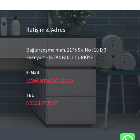
İletişim & Adres
Bağlarçeşme mah. 1175 Sk. No : 10 D:3
Esenyurt - İSTANBUL / TÜRKİYE
E-Mail
info@armen57.com.tr
TEL
0 532 167 35 57