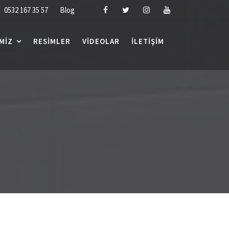
0532 167 35 57
Blog
MIZ
RESIMLER
VIDEOLAR
İLETIŞIM