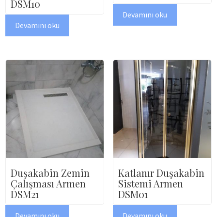
DSM10
Devamını oku
Devamını oku
Duşakabin Zemin
Katlanır Duşakabin
Çalışması Armen
Sistemi Armen
DSM21
DSM01
Devamını oku
Devamını oku