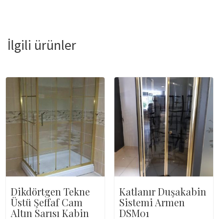
İlgili ürünler
Dikdörtgen Tekne
Katlanır Duşakabin
Üstü Şeffaf Cam
Sistemi Armen
Altın Sarısı Kabin
DSM01