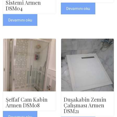
Sistemi Armen
DSM04
Devamını oku
Devamını oku
Şeffaf Cam Kabin
Duşakabin Zemin
Armen DSM08
Çalışması Armen
DSM21
Devamını oku