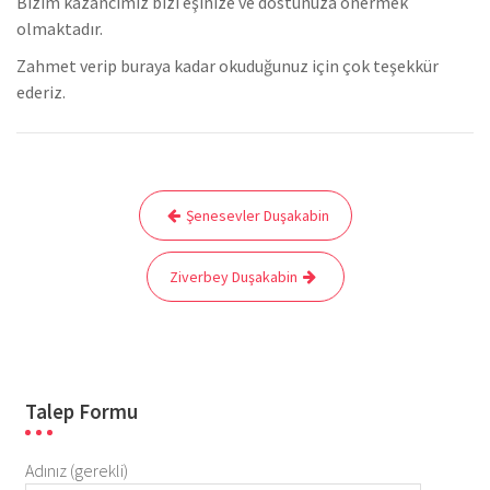
Bizim kazancımız bizi eşinize ve dostunuza önermek
olmaktadır.
Zahmet verip buraya kadar okuduğunuz için çok teşekkür
ederiz.
Yazı
Şenesevler Duşakabin
gezinmesi
Ziverbey Duşakabin
Talep Formu
Adınız (gerekli)