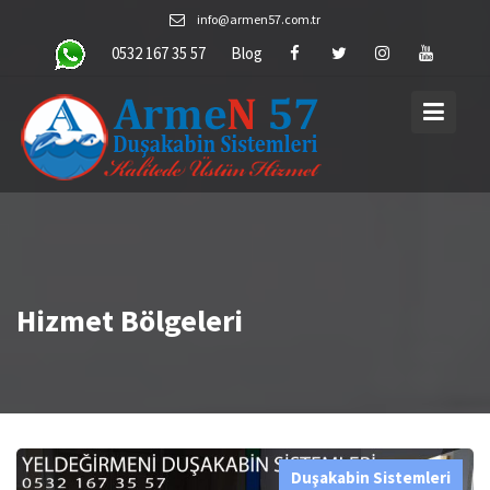
Skip
info@armen57.com.tr
to
0532 167 35 57
Blog
content
Hizmet Bölgeleri
Duşakabin Sistemleri