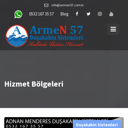
Skip
info@armen57.com.tr
to
0532 167 35 57
Blog
content
Hizmet Bölgeleri
Duşakabin Sistemleri