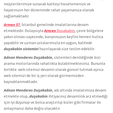
müşterilerimize sunarak kaliteyi hissetemenize ve
hayatınızın her döneminde rahat yaşamanıza olanak
sağlamaktadır.
Armen 57
, İstanbul genelinde
imalatlarına devam
etmektedir. Dolayısıyla
Armen
Duşakabin
, çevre bölgelere
yakın olması sayesinde, banyonuzun keşfini hemen hızlıca
yapabilir ve uzman ustalarımızla en uygun, kalitede
duşakabin sistemini
hazırlayarak size teslim edebilir.
Adnan Menderes Duşakabin
, sistemleri denildiğinde bizi
arama motorlarında rahatlıkla bulabilmektesiniz. Bununla
birlikte we
b sitemizi devamlı olarak güncel tutmak ayrıca
web sitemizi de bir iş yeri olarak görmemizden
kaynaklanmaktadır.
Adnan Menderes Duşakabin
, adı altında imalatımıza devam
etmekte olup,
duşakabin
ihtiyacınız devamlılık arz etmediği
için iyi düşünüp ve bolca araştırılıp bizler gibi firmalar ile
anlaşmanız daha doğru olacaktır.