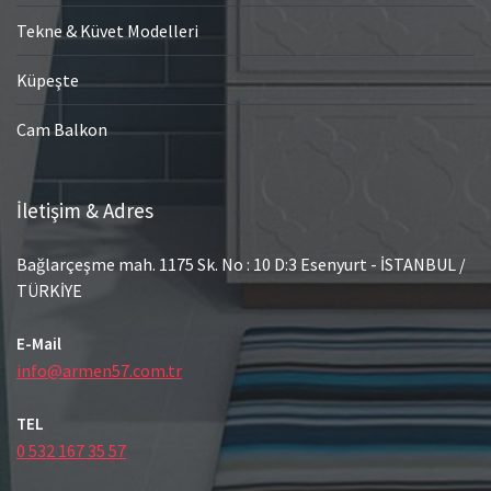
Tekne & Küvet Modelleri
Küpeşte
Cam Balkon
İletişim & Adres
Bağlarçeşme mah. 1175 Sk. No : 10 D:3 Esenyurt - İSTANBUL /
TÜRKİYE
E-Mail
info@armen57.com.tr
TEL
0 532 167 35 57