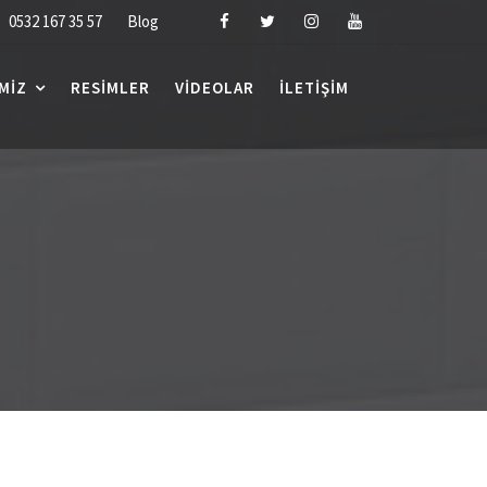
0532 167 35 57
Blog
MIZ
RESIMLER
VIDEOLAR
İLETIŞIM