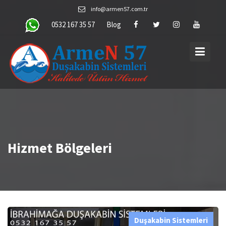
Skip
info@armen57.com.tr
to
0532 167 35 57
Blog
content
Hizmet Bölgeleri
Duşakabin Sistemleri