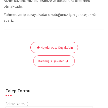
Bizim kazancımız bizi eşinize ve dostunuza önermek
olmaktadır.
Zahmet verip buraya kadar okuduğunuz için çok teşekkür
ederiz.
Yazı
Haydarpaşa Duşakabin
gezinmesi
Kalamış Duşakabin
Talep Formu
Adınız (gerekli)