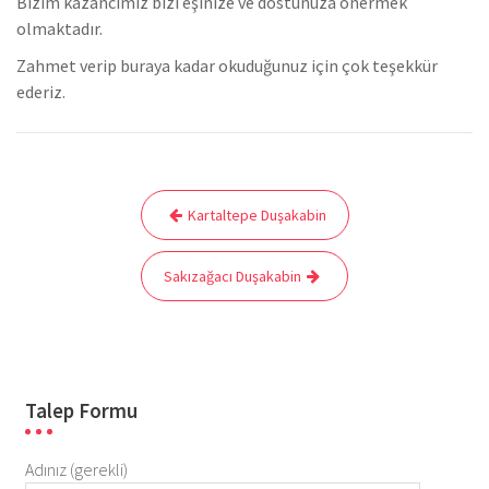
Bizim kazancımız bizi eşinize ve dostunuza önermek
olmaktadır.
Zahmet verip buraya kadar okuduğunuz için çok teşekkür
ederiz.
Yazı
Kartaltepe Duşakabin
gezinmesi
Sakızağacı Duşakabin
Talep Formu
Adınız (gerekli)