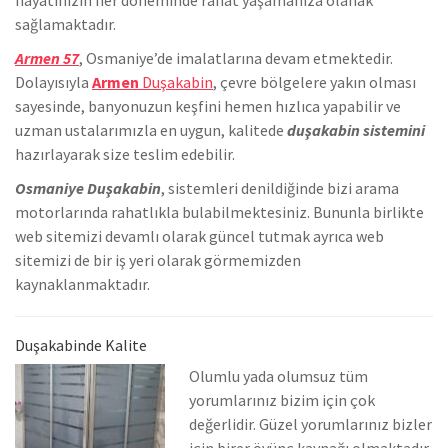
sağlamaktadır.
Armen 57
, Osmaniye’de
imalatlarına devam etmektedir.
Dolayısıyla
Armen
Duşakabin
, çevre bölgelere yakın olması
sayesinde, banyonuzun keşfini hemen hızlıca yapabilir ve
uzman ustalarımızla en uygun, kalitede
duşakabin sistemini
hazırlayarak size teslim edebilir.
Osmaniye Duşakabin
, sistemleri denildiğinde bizi arama
motorlarında rahatlıkla bulabilmektesiniz. Bununla birlikte
we
b sitemizi devamlı olarak güncel tutmak ayrıca web
sitemizi de bir iş yeri olarak görmemizden
kaynaklanmaktadır.
Duşakabinde Kalite
Olumlu yada olumsuz tüm
yorumlarınız bizim için çok
değerlidir. Güzel yorumlarınız bizler
için birer övünç kaynağı olmaktadır.