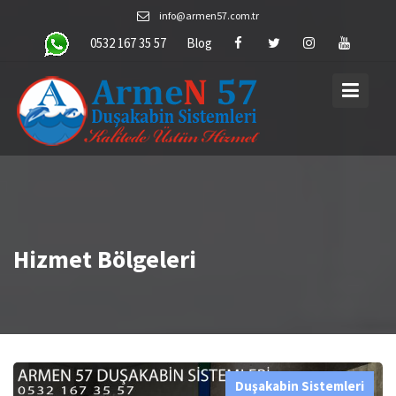
Skip
info@armen57.com.tr
to
0532 167 35 57
Blog
content
Hizmet Bölgeleri
Duşakabin Sistemleri