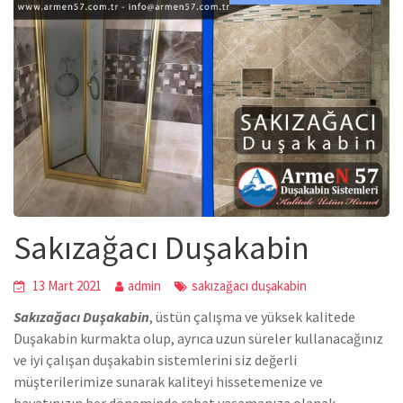
Sakızağacı Duşakabin
13 Mart 2021
admin
sakızağacı duşakabin
Sakızağacı Duşakabin
,
üstün çalışma ve yüksek kalitede
Duşakabin
kurmakta olup, ayrıca uzun süreler kullanacağınız
ve iyi çalışan duşakabin sistemlerini siz değerli
müşterilerimize sunarak kaliteyi hissetemenize ve
hayatınızın her döneminde rahat yaşamanıza olanak