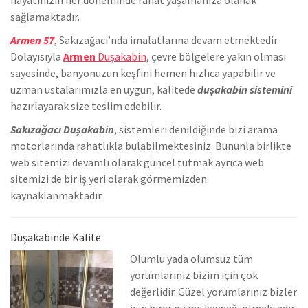
sağlamaktadır.
Armen 57
, Sakızağacı’nda
imalatlarına devam etmektedir.
Dolayısıyla
Armen
Duşakabin
, çevre bölgelere yakın olması
sayesinde, banyonuzun keşfini hemen hızlıca yapabilir ve
uzman ustalarımızla en uygun, kalitede
duşakabin sistemini
hazırlayarak size teslim edebilir.
Sakızağacı Duşakabin
, sistemleri denildiğinde bizi arama
motorlarında rahatlıkla bulabilmektesiniz. Bununla birlikte
we
b sitemizi devamlı olarak güncel tutmak ayrıca web
sitemizi de bir iş yeri olarak görmemizden
kaynaklanmaktadır.
Duşakabinde Kalite
Olumlu yada olumsuz tüm
yorumlarınız bizim için çok
değerlidir. Güzel yorumlarınız bizler
için birer övünç kaynağı olmaktadır.