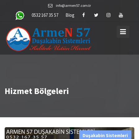
Skip
info@armen57.com.tr
to
0532 167 35 57
Blog
content
Hizmet Bölgeleri
Duşakabin Sistemleri