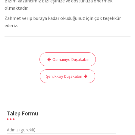
Bizim kazancımız bizi eşinize ve dostunuza önermek
olmaktadır.
Zahmet verip buraya kadar okuduğunuz için çok teşekkür
ederiz.
Yazı
Osmaniye Duşakabin
gezinmesi
Şenlikköy Duşakabin
Talep Formu
Adınız (gerekli)