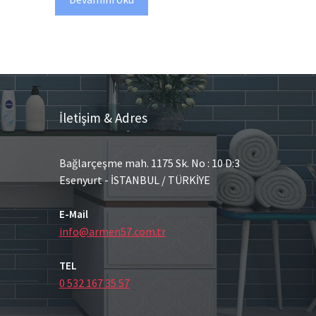
İletişim & Adres
Bağlarçeşme mah. 1175 Sk. No : 10 D:3
Esenyurt - İSTANBUL / TÜRKİYE
E-Mail
info@armen57.com.tr
TEL
0 532 167 35 57