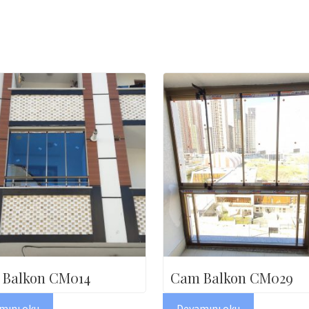
Balkon CM014
Cam Balkon CM029
mını oku
Devamını oku