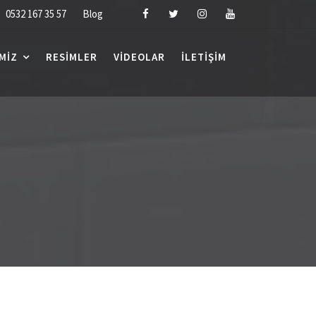
0532 167 35 57
Blog
MIZ
RESIMLER
VIDEOLAR
İLETIŞIM