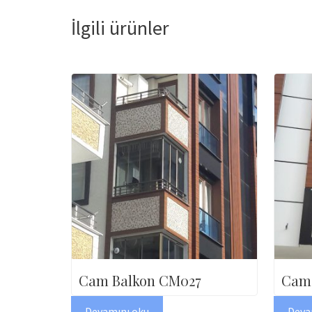
İlgili ürünler
Cam Balkon CM027
Cam 
Devamını oku
Deva