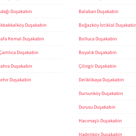
şdağı Duşakabin
Balaban Duşakabin
kbakkalköy Duşakabin
Boğazköy İstiklal Duşakabi
afa Kemal Duşakabin
Bolluca Duşakabin
 Çamlıca Duşakabin
Boyalık Duşakabin
sahra Duşakabin
Çilingir Duşakabin
şehir Duşakabin
Deliklikaya Duşakabin
Dursunköy Duşakabin
Durusu Duşakabin
Hacımaşlı Duşakabin
Hadımköy Duşakabin