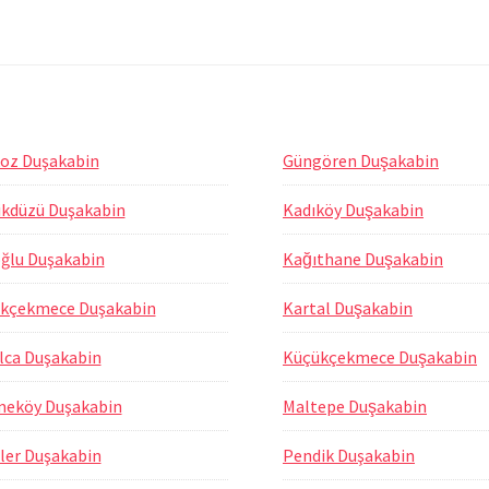
oz Duşakabin
Güngören Duşakabin
ikdüzü Duşakabin
Kadıköy Duşakabin
ğlu Duşakabin
Kağıthane Duşakabin
kçekmece Duşakabin
Kartal Duşakabin
lca Duşakabin
Küçükçekmece Duşakabin
eköy Duşakabin
Maltepe Duşakabin
ler Duşakabin
Pendik Duşakabin