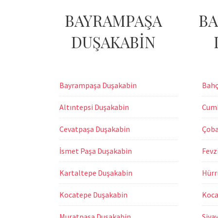
BAYRAMPAŞA
BA
DUŞAKABİN
Bayrampaşa Duşakabin
Bahç
Altıntepsi Duşakabin
Cumh
Cevatpaşa Duşakabin
Çoba
İsmet Paşa Duşakabin
Fevz
Kartaltepe Duşakabin
Hürr
Kocatepe Duşakabin
Koca
Muratpaşa Duşakabin
Siya