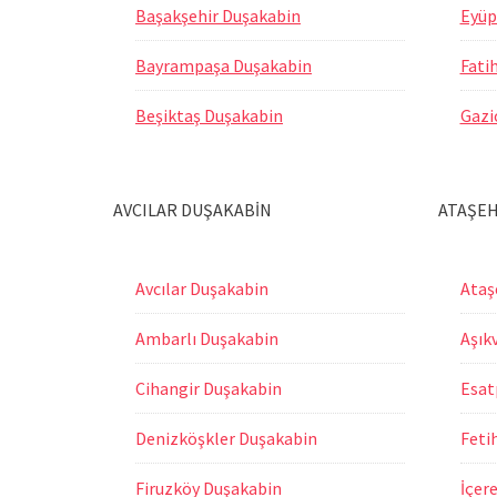
Başakşehir Duşakabin
Eyüp
Bayrampaşa Duşakabin
Fati
Beşiktaş Duşakabin
Gazi
AVCILAR DUŞAKABİN
ATAŞEH
Avcılar Duşakabin
Ataş
Ambarlı Duşakabin
Aşık
Cihangir Duşakabin
Esat
Denizköşkler Duşakabin
Feti
Firuzköy Duşakabin
İçer