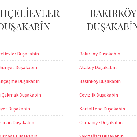
HÇELİEVLER
BAKIRKÖY
DUŞAKABİN
DUŞAKABİ
elievler Duşakabin
Bakırköy Duşakabin
uriyet Duşakabin
Ataköy Duşakabin
nçeşme Duşakabin
Basınköy Duşakabin
i Çakmak Duşakabin
Cevizlik Duşakabin
iyet Duşakabin
Kartaltepe Duşakabin
sinan Duşakabin
Osmaniye Duşakabin
vuspaşa Duşakabin
Sakızağacı Duşakabin