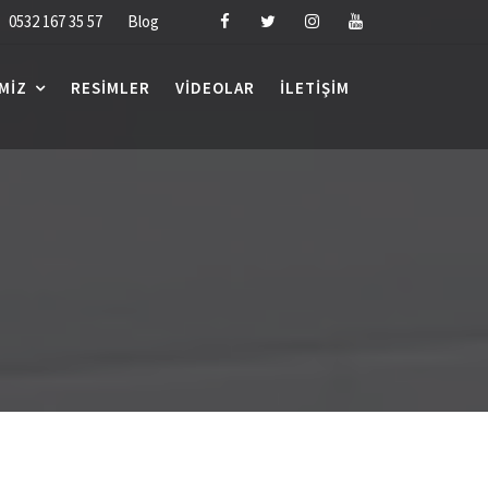
0532 167 35 57
Blog
MIZ
RESIMLER
VIDEOLAR
İLETIŞIM