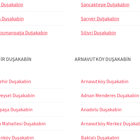
 Duşakabin
Sancaktepe Duşakabin
h Duşakabin
Sarıyer Duşakabin
osmanpaşa Duşakabin
Silivri Duşakabin
İR DUŞAKABİN
ARNAVUTKÖY DUŞAKABİN
ehir Duşakabin
Arnavutköy Duşakabin
veysel Duşakabin
Adnan Menderes Duşakabin
paşa Duşakabin
Anadolu Duşakabin
h Mahallesi Duşakabin
Arnavutköy Merkez Duşaka
enköy Duşakabin
Baklalı Duşakabin