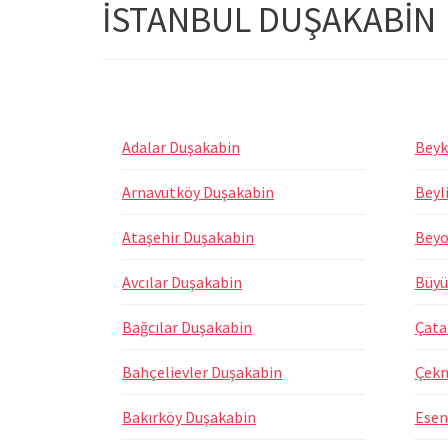
İSTANBUL DUŞAKABİN
Adalar Duşakabin
Beyk
Arnavutköy Duşakabin
Beyl
Ataşehir Duşakabin
Beyo
Avcılar Duşakabin
Büyü
Bağcılar Duşakabin
Çata
Bahçelievler Duşakabin
Çekm
Bakırköy Duşakabin
Esen